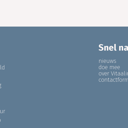
Snel n
nieuws
doe mee
ld
over Vitaal
contactform
g
ur
o