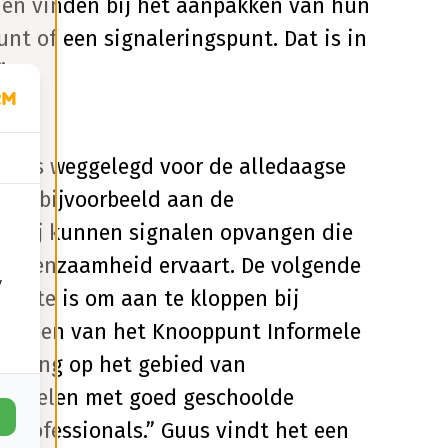
en vinden bij het aanpakken van hun
t of een signaleringspunt. Dat is in
”
rol is weggelegd voor de alledaagse
enk bijvoorbeeld aan de
. “Zij kunnen signalen opvangen die
n eenzaamheid ervaart. De volgende
y
 beste is om aan te kloppen bij
Geleen van het Knooppunt Informele
rvaring op het gebied van
hakelen met goed geschoolde
et professionals.” Guus vindt het een