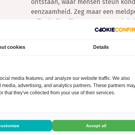
ontstaan, waar mensen steun kond
eenzaamheid. Zeg maar een meldpun
vrijwel alle pilotgemeenten gelukt.
Samenwerken helpt
ut cookies
Details
Guus denkt dat er een belangrijke 
contacten van eenzame ouderen. D
fysiotherapeut, poetshulp of buren
cial media features, and analyze our website traffic. We also
aangeven dat iemand gevoelens va
al media, advertising, and analytics partners. These partners ma
stap is om er iets mee te doen. Het
r that they've collected from your use of their services.
Contactpunt Eenzaamheid Sittard-
Zorg. Zij hebben ontzettend veel e
eenzaamheid en kunnen meteen sc
Customize
Accept all
vrijwilligers en als dat nodig is m