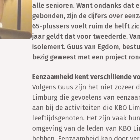
alle senioren. Want ondanks dat e
gebonden, zijn de cijfers over ee
65-plussers voelt ruim de helft z
jaar geldt dat voor tweederde. Van 
isolement. Guus van Egdom, bestuur
bezig geweest met een project ro
Eenzaamheid kent verschillende v
Volgens Guus zijn het niet zozeer 
Limburg die gevoelens van eenzaa
aan bij de activiteiten die KBO Li
leeftijdsgenoten. Het zijn vaak bu
omgeving van de leden van KBO Lim
hebben. Eenzaamheid kan door vers