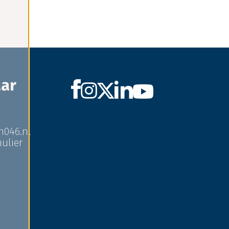
aar
in046.nl
ulier