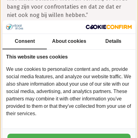
bang zijn voor confrontaties en dat ze dat er
niet ook nog bij willen hebben.”
Wat is de toegevoegde waarde van
mantelzorgbijeenkomsten binnen de
Consent
About cookies
Details
hulpverlening?
“Door heel veel instanties wordt vaak in
This website uses cookies
oplossingen gedacht. Er wordt al snel gekeken
We use cookies to personalize content and ads, provide
naar wat ze iemand kunnen aanbieden, terwijl
social media features, and analyze our website traffic. We
het veel belangrijker is om te luisteren naar wat
also share information about your use of our site with our
mensen daadwerkelijk vertellen. Door echt in
social media, advertising, and analytics partners. These
gesprek te gaan, kom je erachter wat voor de
partners may combine it with other information you've
mantelzorger zelf belangrijk is (en kan er
provided to them or that they've collected from your use of
their services.
desgewenst passende hulp worden geregeld).”
Wat maakt het organiseren van deze