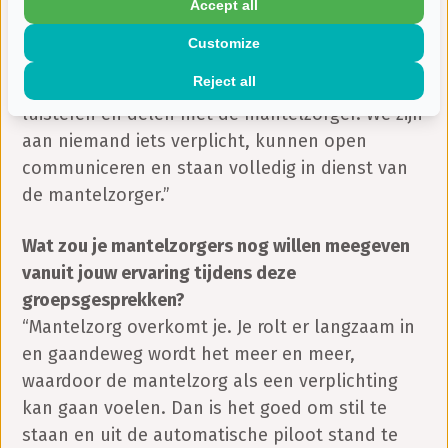
groepsbijeenkomsten voor mantelzorgers
Accept all
waardevol voor jou?
Customize
“Het mooie van ons werk is dat we
Reject all
onafhankelijk, eerlijk en onbevangen kunnen
luisteren en delen met de mantelzorger. We zijn
aan niemand iets verplicht, kunnen open
communiceren en staan volledig in dienst van
de mantelzorger.”
Wat zou je mantelzorgers nog willen meegeven
vanuit jouw ervaring tijdens deze
groepsgesprekken?
“Mantelzorg overkomt je. Je rolt er langzaam in
en gaandeweg wordt het meer en meer,
waardoor de mantelzorg als een verplichting
kan gaan voelen. Dan is het goed om stil te
staan en uit de automatische piloot stand te