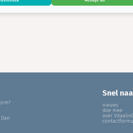
Snel naa
form?
nieuws
doe mee
over Vitaalin
? Dan
contactformu