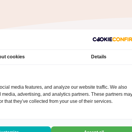
edoeld voor iedereen vanaf 55 jaar. Aanmelden is verpl
ut cookies
Details
anmelden (vermeld uw naam en telefoonnummer) via
cial media features, and analyze our website traffic. We also
puntinformelezorg.nl
.
al media, advertising, and analytics partners. These partners ma
r that they've collected from your use of their services.
elefonisch contact opnemen met Marjon Hermans-Sch
91778
.
lzorg Westelijke Mijnstreek
Customize
Accept all