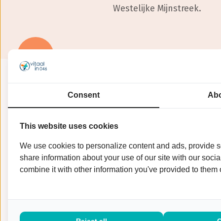
Westelijke Mijnstreek.
De training is gratis en b
Consent
Abo
februari. Vol is vol.
This website uses cookies
U kunt zich per e-mail a
We use cookies to personalize content and ads, provide so
E
marjon.schmeetz@knoop
share information about your use of our site with our soci
combine it with other information you've provided to them o
Heeft u vragen? U kunt t
met Marla Geurts
T
06-179
website Steunpunt Mante
Reject all