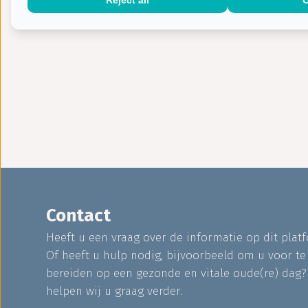
Contact
Heeft u een vraag over de informatie op dit plat
Of heeft u hulp nodig, bijvoorbeeld om u voor te
bereiden op een gezonde en vitale oude(re) dag
helpen wij u graag verder.