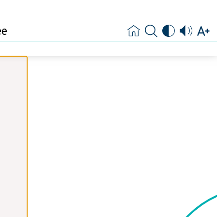
ste levensfase en
heid
ee