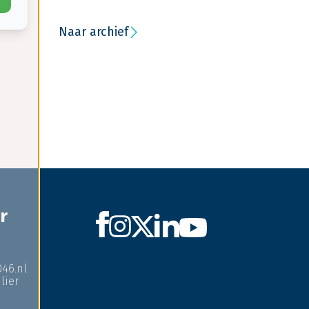
Naar archief
r
046.nl
lier