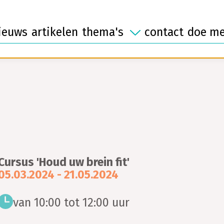
ontmoeten
laat
mantelzorg
afsc
vrijwilligerswerk
ieuws
artikelen
thema's
contact
doe m
Cursus 'Houd uw brein fit'
05.03.2024 - 21.05.2024
van 10:00 tot 12:00 uur