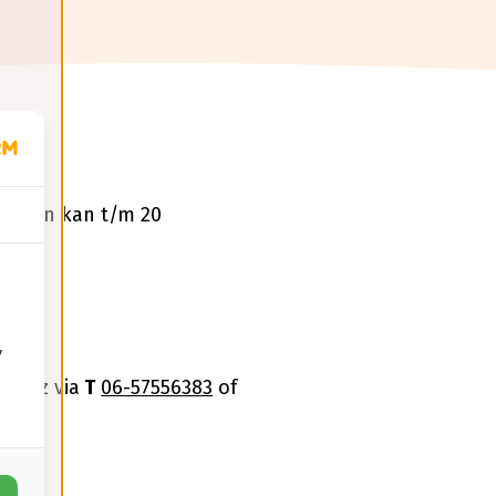
icht en kan t/m 20
y
meetz via
T
06-57556383
of