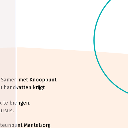
en. Samen met Knooppunt
u handvatten krijgt
k te brengen.
ursus.
 Steunpunt Mantelzorg