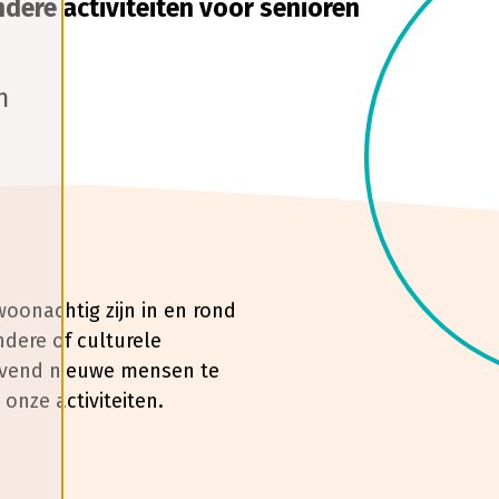
ndere activiteiten voor senioren
n
woonachtig zijn in en rond
ndere of culturele
lijvend nieuwe mensen te
nze activiteiten.