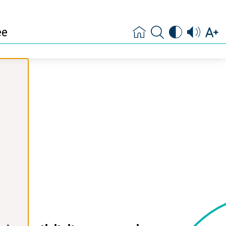
ste levensfase en
heid
ee