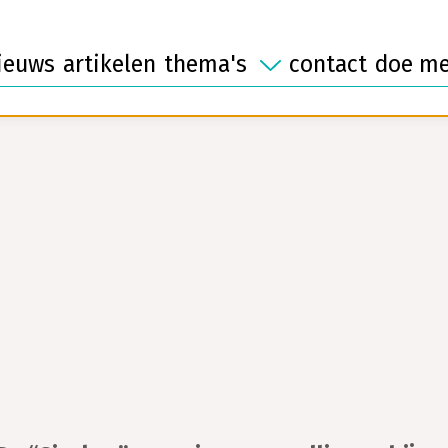
ontmoeten
laat
mantelzorg
afsc
vrijwilligerswerk
ieuws
artikelen
thema's
contact
doe m