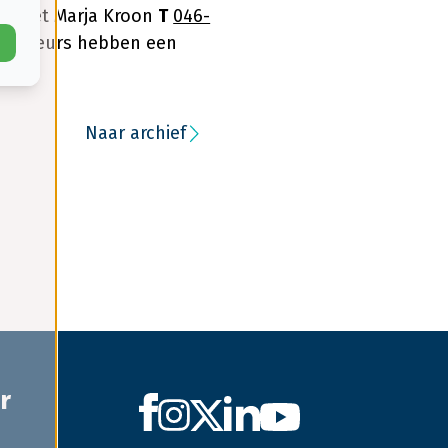
en met Marja Kroon
T
046-
chauffeurs hebben een
Naar archief
r