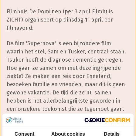
Filmhuis De Domijnen (per 3 april Filmhuis
ZICHT) organiseert op dinsdag 11 april een
filmavond.
De film 'Supernova' is een bijzondere film
waarin het stel, Sam en Tusker, centraal staan.
Tsuker heeft de diagnose dementie gekregen.
Hoe gaan ze samen om met deze ingrijpende
ziekte? Ze maken een reis door Engeland,
bezoeken familie en vrienden, maar dit is geen
gewone vakantie. De tijd die ze nu samen
hebben is het allerbelangrijkste geworden in
een onzekere toekomst die ze tegemoet gaan.
Inge Jochem, ketenregisseur Hulp bij Dementie
Westelijke Mijnstreek, leidt de film in op deze
Consent
About cookies
Details