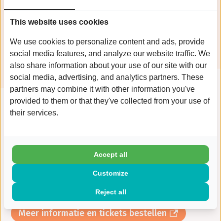
avond. Na afloop van de film ontvangt u een
drankje en lekkere hapjes. Inge Jochem is dan
This website uses cookies
ook beschikbaar om uw vragen over dit
We use cookies to personalize content and ads, provide
onderwerp te beantwoorden.
social media features, and analyze our website traffic. We
also share information about your use of our site with our
social media, advertising, and analytics partners. These
partners may combine it with other information you've
provided to them or that they've collected from your use of
their services.
Interesse om naar deze film te gaan? Ticket
kost 6,50 euro. De film duurt 90 minuten zonder
Accept all
pauze. Op de website van De Domijnen vindt u
Customize
meer informatie over deze film en kunt u
tickets bestellen.
Reject all
Meer informatie en tickets bestellen