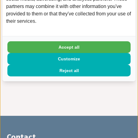
kunnen in totaal 20 fietsen worden gerepareerd.
partners may combine it with other information you've
Let op: fietsen in een té slechte staat kunnen
provided to them or that they've collected from your use of
misschien niet worden gerepareerd.
their services.
website gemeente Sittard-Geleen
Accept all
Naar archief
Customize
Reject all
Contact