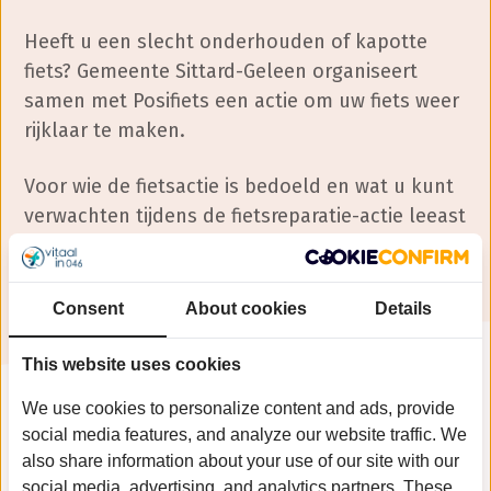
Heeft u een slecht onderhouden of kapotte
fiets? Gemeente Sittard-Geleen organiseert
samen met Posifiets een actie om uw fiets weer
rijklaar te maken.
Voor wie de fietsactie is bedoeld en wat u kunt
verwachten tijdens de fietsreparatie-actie leeast
u op de website van de gemeente Sittard-
Geleen.
Consent
About cookies
Details
This website uses cookies
We use cookies to personalize content and ads, provide
social media features, and analyze our website traffic. We
also share information about your use of our site with our
Kom op tijd naar de fietsreparatie-actie. Er
social media, advertising, and analytics partners. These