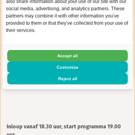
also share information about your use of our site with our
Thijs Nijenhuis, orthopedisch chirurg
social media, advertising, and analytics partners. These
partners may combine it with other information you've
Roel Hendrickx, orthopedisch chirurg
provided to them or that they've collected from your use of
Michel Sipers, fysiotherapeut
their services.
We hopen u daar te zien en samen een
informatieve en gezellige avond te beleven!
Accept all
De bijeenkomst is gratis, maar aanmelding is
vereist. Meld u aan via de onderstaande knop.
Customize
Reject all
Inloop vanaf 18.30 uur, start programma 19.00
uur