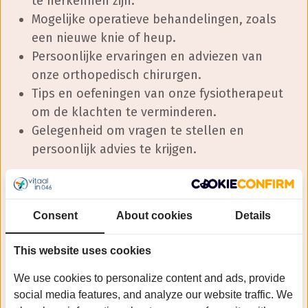
te herkennen zijn.
Mogelijke operatieve behandelingen, zoals
een nieuwe knie of heup.
Persoonlijke ervaringen en adviezen van
onze orthopedisch chirurgen.
Tips en oefeningen van onze fysiotherapeut
om de klachten te verminderen.
Gelegenheid om vragen te stellen en
persoonlijk advies te krijgen.
Het wordt een avond waarbij kennisdeling en
persoonlijk contact centraal staan. Naast het
Consent
About cookies
Details
informatieve gedeelte is er ook ruimte voor
gezelligheid en het uitwisselen van ervaringen
This website uses cookies
met andere bezoekers.
We use cookies to personalize content and ads, provide
Sprekers:
social media features, and analyze our website traffic. We