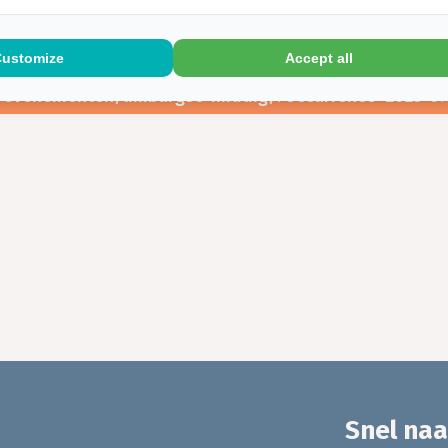
Customize
Accept all
nl/evenementen/limburgse-middig/?occurrence=2023-0
Snel naa