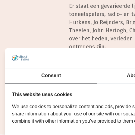
Er staat een gevarieerde 
toneelspelers, radio- en t
Hurkens, Jo Reijnders, Br
Theelen, John Hertogh, Ch
over het heden, verleden 
optredens zijn.
De kosten voor deze midda
Na afloop van het program
Consent
Abo
praten en een hapje te ete
goelasj met friet en sjlaa.
This website uses cookies
Dit belooft een onvergete
deze kans niet en schrijf 
We use cookies to personalize content and ads, provide so
share information about your use of our site with our soci
combine it with other information you've provided to them o