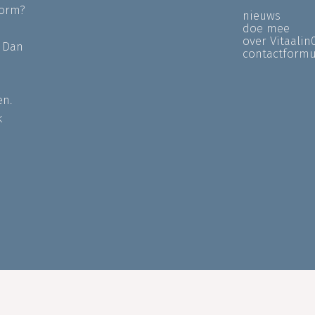
form?
nieuws
doe mee
over Vitaalin
? Dan
contactformu
en.
k