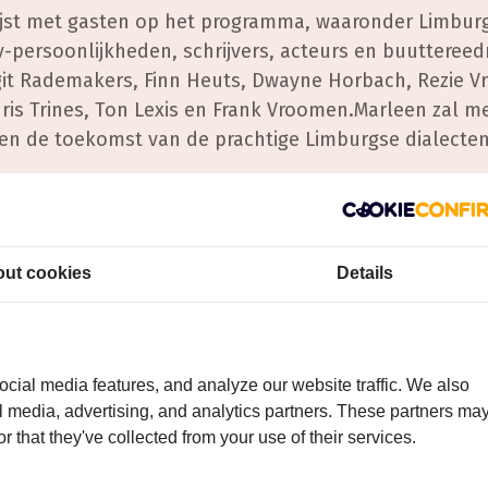
lijst met gasten op het programma, waaronder Limburg
v-persoonlijkheden, schrijvers, acteurs en buuttereed
igit Rademakers, Finn Heuts, Dwayne Horbach, Rezie Vr
ris Trines, Ton Lexis en Frank Vroomen.Marleen zal m
en de toekomst van de prachtige Limburgse dialecten
g bedragen € 10,00 per persoon, inclusief koffie en v
ma, dat tussen 16.30 en 17.00 uur eindigt, is er de m
ut cookies
Details
n vanaf 17.30 uur. Voor € 9,50 per persoon kunt u gen
lijke middag te worden vol met Limburgse cultuur, muz
u snel in op de website van Gilde De Graven!
cial media features, and analyze our website traffic. We also
al media, advertising, and analytics partners. These partners ma
r that they've collected from your use of their services.