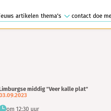
ontmoeten
laat
mantelzorg
afsc
vrijwilligerswerk
ieuws
artikelen
thema's
contact
doe m
Limburgse middig "Veer kalle plat"
03.09.2023
om 12:30 uur