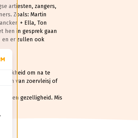
se artiesten, zangers,
ners. Zoals: Martin
ancken + Ella, Ton
et hen in gesprek gaan
 en er zullen ook
laai.
ogelijkheid om na te
ieten van zoervleisj of
iek en gezelligheid. Mis
y