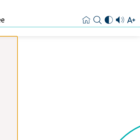
ste levensfase en
heid
ee