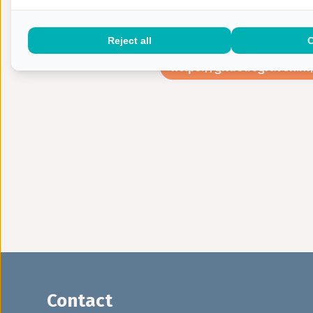
Reject all
https://gildedegraven.
Contact