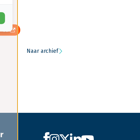
9-03
Naar archief
r