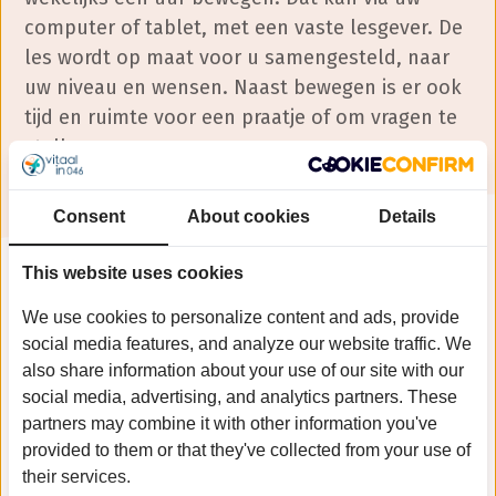
computer of tablet, met een vaste lesgever. De
les wordt op maat voor u samengesteld, naar
uw niveau en wensen. Naast bewegen is er ook
tijd en ruimte voor een praatje of om vragen te
stellen.
Consent
About cookies
Details
This website uses cookies
We use cookies to personalize content and ads, provide
Interesse? Neem een kijkje op de website en
social media features, and analyze our website traffic. We
also share information about your use of our site with our
meld u aan.
social media, advertising, and analytics partners. These
partners may combine it with other information you've
Meer informatie
provided to them or that they've collected from your use of
their services.