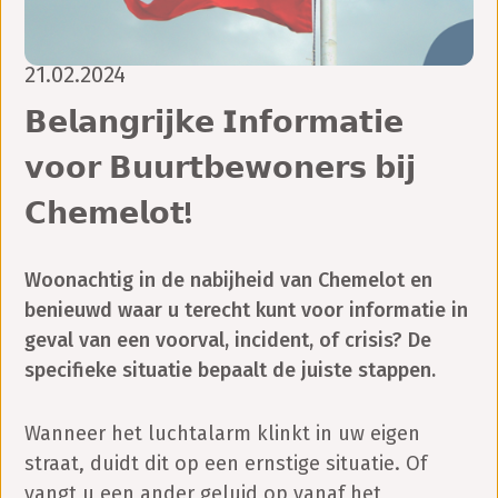
21.02.2024
𝗕𝗲𝗹𝗮𝗻𝗴𝗿𝗶𝗷𝗸𝗲 𝗜𝗻𝗳𝗼𝗿𝗺𝗮𝘁𝗶𝗲
𝘃𝗼𝗼𝗿 𝗕𝘂𝘂𝗿𝘁𝗯𝗲𝘄𝗼𝗻𝗲𝗿𝘀 𝗯𝗶𝗷
𝗖𝗵𝗲𝗺𝗲𝗹𝗼𝘁!
Woonachtig in de nabijheid van Chemelot en
benieuwd waar u terecht kunt voor informatie in
geval van een voorval, incident, of crisis? De
specifieke situatie bepaalt de juiste stappen.
Wanneer het luchtalarm klinkt in uw eigen
straat, duidt dit op een ernstige situatie. Of
vangt u een ander geluid op vanaf het