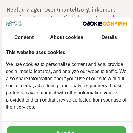
Heeft u vragen over (mantel)zorg, inkomen,
voorzieningen, ontmoeting, de buurt, schulden,
vrijwilligerswerk, beweging of eenzaamheid?
Dan kunt u terecht bij locaties van het
Sociaal
Consent
About cookies
Details
Plein
en
Open inloop
bij u in de buurt.
Professionals en vrijwilligers staan voor u klaar
This website uses cookies
en helpen u graag verder, voor uzelf of voor
We use cookies to personalize content and ads, provide
iemand over wie u zich zorgen maakt.
social media features, and analyze our website traffic. We
also share information about your use of our site with our
social media, advertising, and analytics partners. These
Naar nieuwsarchief
partners may combine it with other information you've
provided to them or that they've collected from your use of
their services.
Accept all