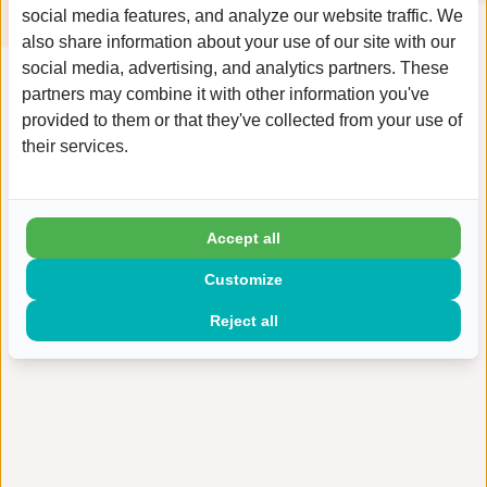
social media features, and analyze our website traffic. We
also share information about your use of our site with our
social media, advertising, and analytics partners. These
partners may combine it with other information you've
provided to them or that they've collected from your use of
their services.
Deelname is gratis, aanmelden is verplicht.
Inschrijven is mogelijk via de website van
Ecsplore.
Accept all
website Ecsplore
Customize
Reject all
Naar archief